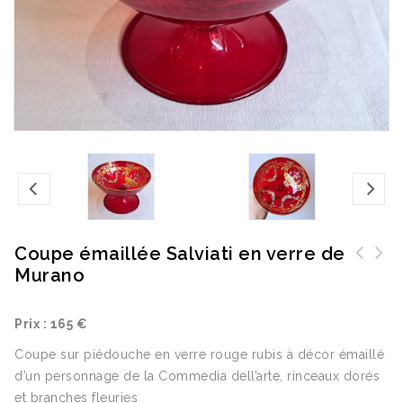
Coupe émaillée Salviati en verre de
Murano
Vase gobelet en cristal taillé à fond rose -
Cafetière en métal plaqué argent d'époque
Bohème fin du XIXème
XVIIIème
Prix : 165 €
Coupe sur piédouche en verre rouge rubis à décor émaillé
d’un personnage de la Commedia dell’arte, rinceaux dorés
et branches fleuries