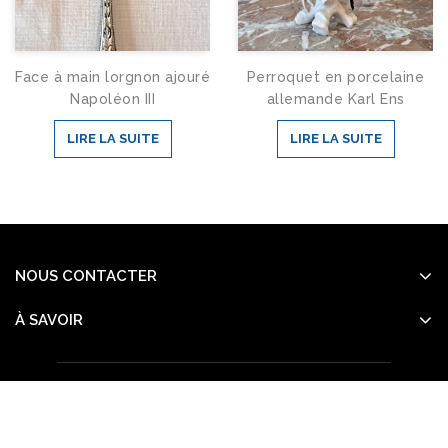
Face à main lorgnon ajouré
Perroquet en porcelaine
Napoléon III
allemande Karl Ens
LIRE LA SUITE
LIRE LA SUITE
NOUS CONTACTER
À SAVOIR
Accueil
Boutique
Infos pratiques
Actualités
Copyright © 2026
Templatemela